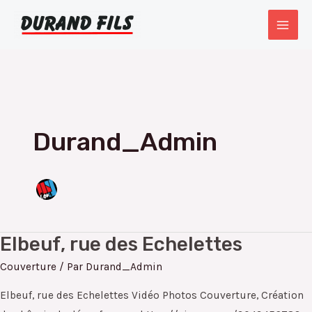
Aller
Pagination
MAI
au
d’article
MEN
contenu
Durand_Admin
Elbeuf, rue des Echelettes
Elbeuf,
rue
Couverture
/ Par
Durand_Admin
des
Elbeuf, rue des Echelettes Vidéo Photos Couverture, Création
Echelettes