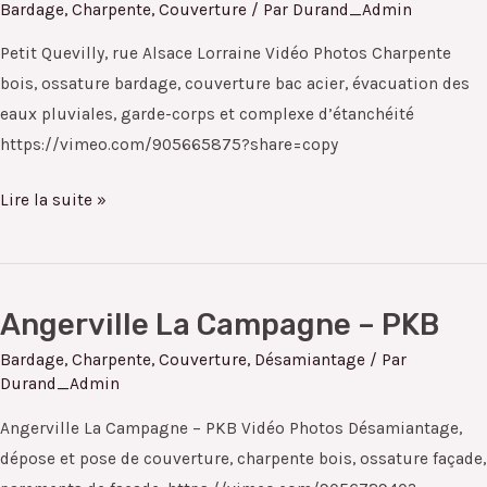
Quevilly,
Bardage
,
Charpente
,
Couverture
/ Par
Durand_Admin
rue
Petit Quevilly, rue Alsace Lorraine Vidéo Photos Charpente
Alsace
bois, ossature bardage, couverture bac acier, évacuation des
Lorraine
eaux pluviales, garde-corps et complexe d’étanchéité
https://vimeo.com/905665875?share=copy
Lire la suite »
Angerville La Campagne – PKB
Angerville
La
Bardage
,
Charpente
,
Couverture
,
Désamiantage
/ Par
Campagne
Durand_Admin
–
Angerville La Campagne – PKB Vidéo Photos Désamiantage,
PKB
dépose et pose de couverture, charpente bois, ossature façade,