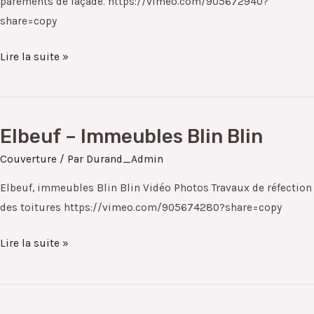
parements de façade. https://vimeo.com/905672940?
share=copy
Lire la suite »
Elbeuf – Immeubles Blin Blin
Elbeuf
–
Couverture
/ Par
Durand_Admin
Immeubles
Elbeuf, immeubles Blin Blin Vidéo Photos Travaux de réfection
Blin
des toitures https://vimeo.com/905674280?share=copy
Blin
Lire la suite »