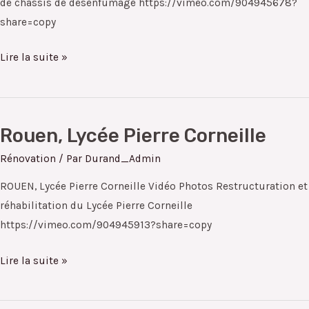
de châssis de désenfumage https://vimeo.com/904945678?
share=copy
Lire la suite »
Rouen, Lycée Pierre Corneille
Rouen,
Lycée
Rénovation
/ Par
Durand_Admin
Pierre
ROUEN, Lycée Pierre Corneille Vidéo Photos Restructuration et
Corneille
réhabilitation du Lycée Pierre Corneille
https://vimeo.com/904945913?share=copy
Lire la suite »