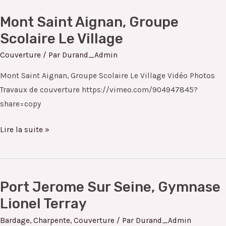
Mont Saint Aignan, Groupe
Mont
Saint
Scolaire Le Village
Aignan,
Couverture
/ Par
Durand_Admin
Groupe
Mont Saint Aignan, Groupe Scolaire Le Village Vidéo Photos
Scolaire
Travaux de couverture https://vimeo.com/904947845?
Le
share=copy
Village
Lire la suite »
Port Jerome Sur Seine, Gymnase
Port
Jerome
Lionel Terray
Sur
Bardage
,
Charpente
,
Couverture
/ Par
Durand_Admin