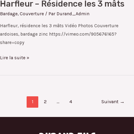
Harfleur – Résidence les 3 mâts
Harfleur
–
Bardage
,
Couverture
/ Par
Durand_Admin
Résidence
Harfleur, résidence les 3 mâts Vidéo Photos Couverture
les
ardoises, bardage zinc https://vimeo.com/905676165?
3
share=copy
mâts
Lire la suite »
1
2
…
4
Suivant
→