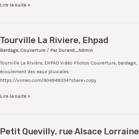
Lire la suite »
Tourville La Riviere, Ehpad
Tourville
La
Bardage
,
Couverture
/ Par
Durand_Admin
Riviere,
Tourville La Rivière, EHPAD Vidéo Photos Couverture, bardage,
Ehpad
écoulement des eaux pluviales
https://vimeo.com/904949334?share=copy
Lire la suite »
Petit Quevilly, rue Alsace Lorraine
Petit