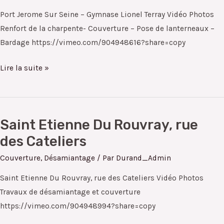
Seine,
Port Jerome Sur Seine – Gymnase Lionel Terray Vidéo Photos
Gymnase
Renfort de la charpente- Couverture – Pose de lanterneaux –
Lionel
Bardage https://vimeo.com/904948616?share=copy
Terray
Lire la suite »
Saint Etienne Du Rouvray, rue
Saint
Etienne
des Cateliers
Du
Couverture
,
Désamiantage
/ Par
Durand_Admin
Rouvray,
Saint Etienne Du Rouvray, rue des Cateliers Vidéo Photos
rue
Travaux de désamiantage et couverture
des
https://vimeo.com/904948994?share=copy
Cateliers