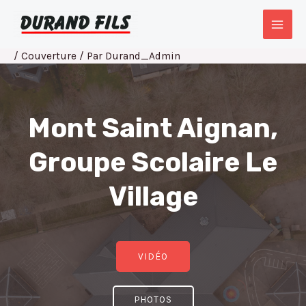
Aller
Navigation
MAI
au
des
MEN
contenu
articles
/
Couverture
/ Par
Durand_Admin
Mont Saint Aignan,
Groupe Scolaire Le
Village
VIDÉO
PHOTOS